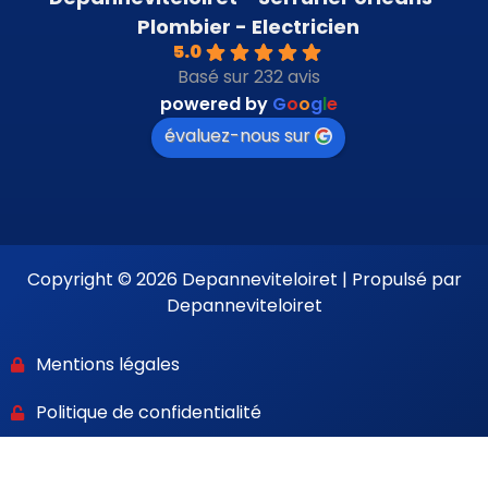
Plombier - Electricien
5.0
Basé sur 232 avis
powered by
G
o
o
g
l
e
évaluez-nous sur
Copyright © 2026 Depanneviteloiret | Propulsé par
Depanneviteloiret
Mentions légales
Politique de confidentialité