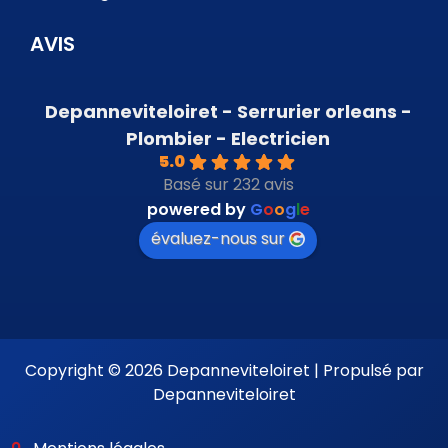
AVIS
Depanneviteloiret - Serrurier orleans -
Plombier - Electricien
5.0
Basé sur 232 avis
powered by
G
o
o
g
l
e
évaluez-nous sur
Copyright © 2026 Depanneviteloiret | Propulsé par
Depanneviteloiret