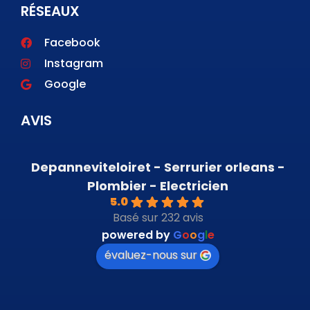
RÉSEAUX
Facebook
Instagram
Google
AVIS
Depanneviteloiret - Serrurier orleans -
Plombier - Electricien
5.0
Basé sur 232 avis
powered by
G
o
o
g
l
e
évaluez-nous sur