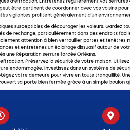
sques d’effraction. Entretenez régulièrement vos serrures
l peut être pertinent de coordonner avec vos voisins pour
s vigilantes profitent généralement d’un environnement
tiques susceptibles de décourager les voleurs. Gardez touj
és de rechange, particulièrement dans des endroits fac
 également attention à bien verrouiller portes et fenêtre
ances et entretenez un éclairage dissuasif autour de vot
rès une Réparation serrure forcée Orléans.
fraction. Préservez la sécurité de votre maison. Utilisez 
 serrure endommagée. Investissez dans un système de sécur
tégez votre demeure pour vivre en toute tranquillité. Une
écouvert sa porte bien fermée grâce à un simple boulon aj