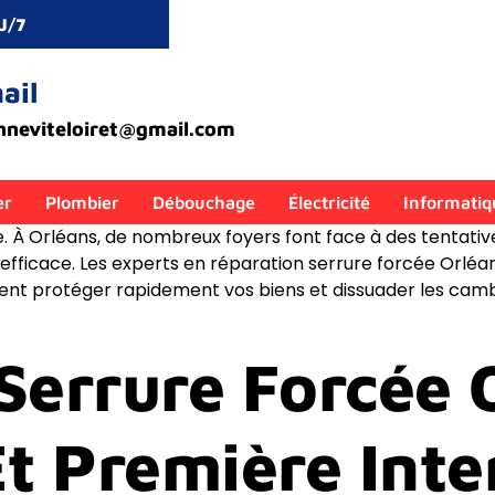
7J/7
ail
nneviteloiret@gmail.com
er
Plombier
Débouchage
Électricité
Informatiq
e. À Orléans, de nombreux foyers font face à des tentative
 efficace. Les experts en réparation serrure forcée Orléa
t protéger rapidement vos biens et dissuader les cambri
Serrure Forcée O
Et Première Inte