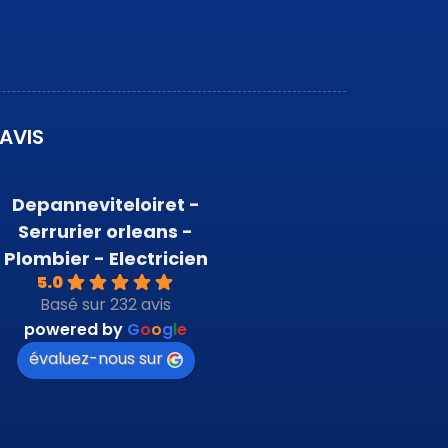
AVIS
Depanneviteloiret -
Serrurier orleans -
Plombier - Electricien
5.0
Basé sur 232 avis
powered by
G
o
o
g
l
e
évaluez-nous sur