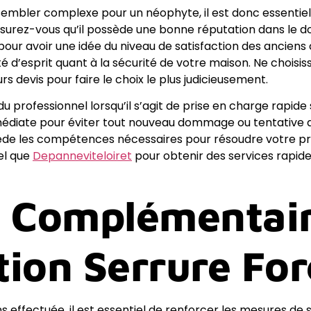
embler complexe pour un néophyte, il est donc essentiel d
surez-vous qu’il possède une bonne réputation dans le d
 pour avoir une idée du niveau de satisfaction des anciens
lité d’esprit quant à la sécurité de votre maison. Ne chois
s devis pour faire le choix le plus judicieusement.
u professionnel lorsqu’il s’agit de prise en charge rapide 
édiate pour éviter tout nouveau dommage ou tentative d’i
sède les compétences nécessaires pour résoudre votre 
tel que
Depanneviteloiret
pour obtenir des services rapid
s Complémentair
ion Serrure For
 effectuée, il est essentiel de renforcer les mesures de s