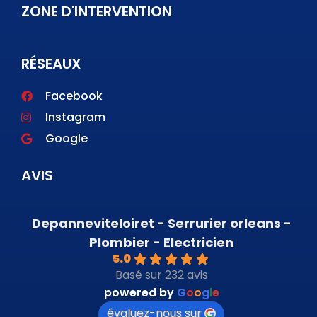
ZONE D'INTERVENTION
RÉSEAUX
Facebook
Instagram
Google
AVIS
Depanneviteloiret - Serrurier orleans -
Plombier - Electricien
5.0
Basé sur 232 avis
powered by
G
o
o
g
l
e
évaluez-nous sur