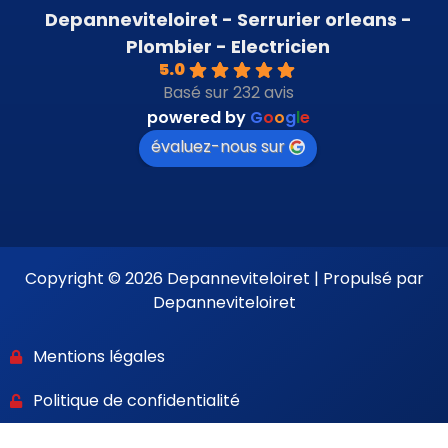
Depanneviteloiret - Serrurier orleans -
Plombier - Electricien
5.0
Basé sur 232 avis
powered by
G
o
o
g
l
e
évaluez-nous sur
Copyright © 2026 Depanneviteloiret | Propulsé par
Depanneviteloiret
Mentions légales
Politique de confidentialité