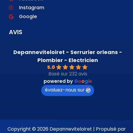
Instagram
Google
AVIS
Depanneviteloiret - Serrurier orleans -
Plombier - Electricien
5.0
Basé sur 232 avis
powered by
G
o
o
g
l
e
évaluez-nous sur
Copyright © 2026 Depanneviteloiret | Propulsé par