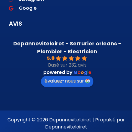
Google
AVIS
Depanneviteloiret - Serrurier orleans -
Plombier - Electricien
5.0
Basé sur 232 avis
powered by
G
o
o
g
l
e
évaluez-nous sur
Copyright © 2026 Depanneviteloiret | Propulsé par
Depanneviteloiret