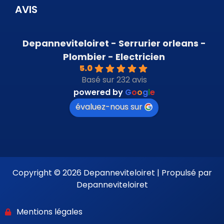
AVIS
Depanneviteloiret - Serrurier orleans -
Plombier - Electricien
5.0
Basé sur 232 avis
powered by
G
o
o
g
l
e
évaluez-nous sur
Copyright © 2026 Depanneviteloiret | Propulsé par
Depanneviteloiret
Mentions légales