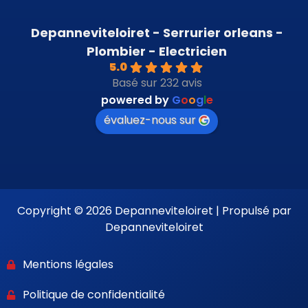
Depanneviteloiret - Serrurier orleans -
Plombier - Electricien
5.0
Basé sur 232 avis
powered by
G
o
o
g
l
e
évaluez-nous sur
Copyright © 2026 Depanneviteloiret | Propulsé par
Depanneviteloiret
Mentions légales
Politique de confidentialité